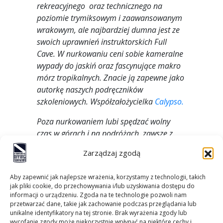
rekreacyjnego oraz technicznego na
poziomie trymiksowym i zaawansowanym
wrakowym, ale najbardziej dumna jest ze
swoich uprawnień instruktorskich Full
Cave. W nurkowaniu ceni sobie kameralne
wypady do jaskiń oraz fascynujące makro
mórz tropikalnych. Znacie ją zapewne jako
autorkę naszych podręczników
szkoleniowych. Współzałożycielka
Calypso.
Poza nurkowaniem lubi spędzać wolny
czas w górach i na podróżach, zawsze z
książką w plecaku.
Zarządzaj zgodą
Aby zapewnić jak najlepsze wrażenia, korzystamy z technologii, takich
jak pliki cookie, do przechowywania i/lub uzyskiwania dostępu do
informacji o urządzeniu. Zgoda na te technologie pozwoli nam
przetwarzać dane, takie jak zachowanie podczas przeglądania lub
unikalne identyfikatory na tej stronie. Brak wyrażenia zgody lub
wycofanie zgody może niekorzystnie wpłynąć na niektóre cechy i