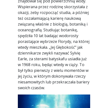
znajdował się pod powierzchnią wody.
Wspierana przez rodzinę skorzystała z
okazji, żeby rozpocząć studia, a później
też oszałamiającą karierę naukową
związaną właśnie z biologią, botaniką i
oceanografią. Studiując botanikę,
spędziła 10 lat badając wodorosty
porastające wybrzeże Florydy, na której
wtedy mieszkała. „Jej Głębokość” jak
dziennikarze zwykli nazywać Sylvię
Earle, za sterami batyskafu usiadła już
w 1968 roku, będąc wtedy w ciąży. To
był tylko pierwszy z wielu momentów w
jej życiu, w którym dokonywała rzeczy
niesamowitych lub przekraczała bariery
swoich czasów.