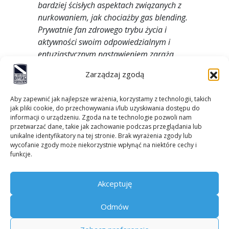
bardziej ścisłych aspektach związanych z
nurkowaniem, jak chociażby gas blending.
Prywatnie fan zdrowego trybu życia i
aktywności swoim odpowiedzialnym i
entuzjastycznym nastawieniem zaraża
nowych adeptów nurkowania.
Zarządzaj zgodą
Aby zapewnić jak najlepsze wrażenia, korzystamy z technologii, takich
jak pliki cookie, do przechowywania i/lub uzyskiwania dostępu do
informacji o urządzeniu. Zgoda na te technologie pozwoli nam
przetwarzać dane, takie jak zachowanie podczas przeglądania lub
unikalne identyfikatory na tej stronie. Brak wyrażenia zgody lub
wycofanie zgody może niekorzystnie wpłynąć na niektóre cechy i
Kontakt
funkcje.
Polityka prywatności
Polityka cookies
Akceptuję
Odmów
Prawa autorskie -
IDF
Realizacja graficzna:
BraveNew.agency