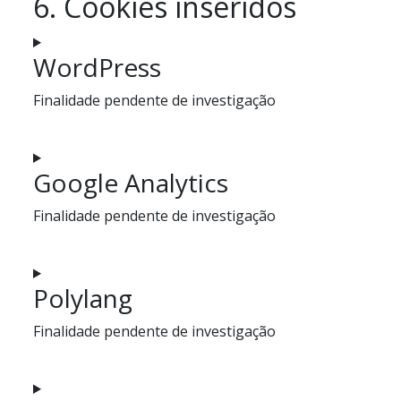
6. Cookies inseridos
WordPress
Finalidade pendente de investigação
Consent
to
Google Analytics
service
wordpress
Finalidade pendente de investigação
Consent
to
Polylang
service
google-
Finalidade pendente de investigação
analytics
Consent
to