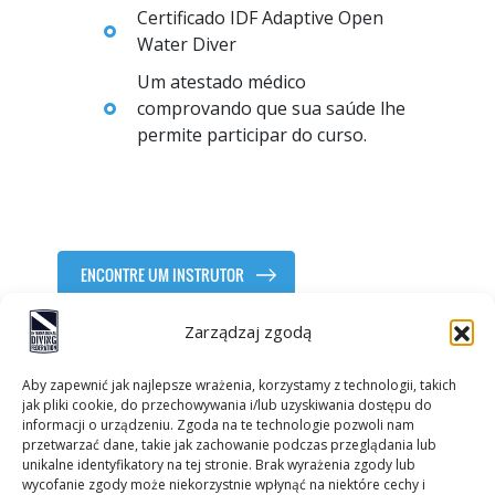
Certificado IDF Adaptive Open
Water Diver
Um atestado médico
comprovando que sua saúde lhe
permite participar do curso.
ENCONTRE UM INSTRUTOR
Zarządzaj zgodą
Aby zapewnić jak najlepsze wrażenia, korzystamy z technologii, takich
jak pliki cookie, do przechowywania i/lub uzyskiwania dostępu do
informacji o urządzeniu. Zgoda na te technologie pozwoli nam
przetwarzać dane, takie jak zachowanie podczas przeglądania lub
unikalne identyfikatory na tej stronie. Brak wyrażenia zgody lub
wycofanie zgody może niekorzystnie wpłynąć na niektóre cechy i
Contactos