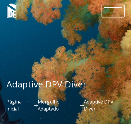
Adaptive DPV Diver
Página
Mergulho
Adaptive DPV
inicial
Adaptado
Diver