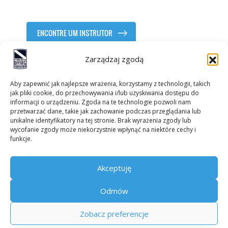
ENCONTRE UM INSTRUTOR
Zarządzaj zgodą
Aby zapewnić jak najlepsze wrażenia, korzystamy z technologii, takich
jak pliki cookie, do przechowywania i/lub uzyskiwania dostępu do
informacji o urządzeniu. Zgoda na te technologie pozwoli nam
przetwarzać dane, takie jak zachowanie podczas przeglądania lub
unikalne identyfikatory na tej stronie. Brak wyrażenia zgody lub
wycofanie zgody może niekorzystnie wpłynąć na niektóre cechy i
Contactos
funkcje.
Política de privacidade
Política de cookies
Akceptuję
Odmów
Direitos autorais -
IDF
Design gráfico:
BraveNew.agency
Zobacz preferencje