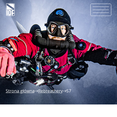
S7
Strona główna
Rebreathery
S7