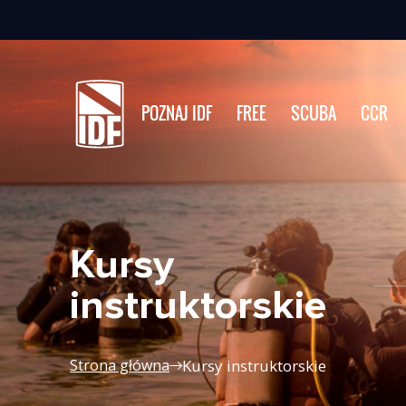
POZNAJ IDF
FREE
SCUBA
CCR
Kursy
instruktorskie
Kursy instruktorskie
Strona główna