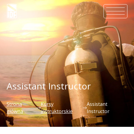
Assistant Instructor
Strona
Kursy
Assistant
główna
instruktorskie
Instructor