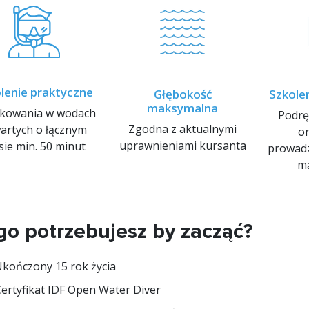
lenie praktyczne
Głębokość
Szkole
maksymalna
rkowania w wodach
Podrę
Zgodna z aktualnymi
artych o łącznym
o
uprawnieniami kursanta
sie min. 50 minut
prowadz
ma
go potrzebujesz by zacząć?
kończony 15 rok życia
ertyfikat IDF Open Water Diver