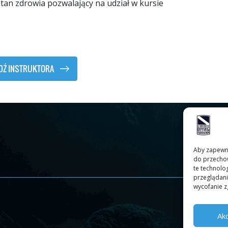
tan zdrowia pozwalający na udział w kursie
DŹ INSTRUKTORA
Aby zapewnić
do przechow
te technolo
przeglądania
wycofanie z
Ak