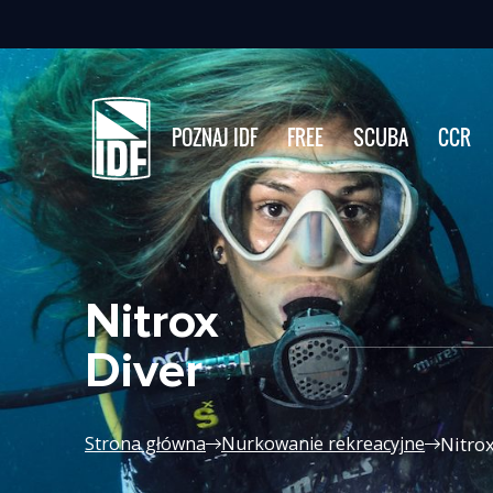
POZNAJ IDF
FREE
SCUBA
CCR
Nitrox
Diver
Nitrox
Strona główna
Nurkowanie rekreacyjne