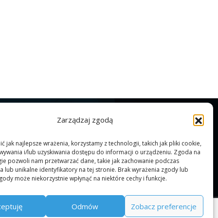
Zarządzaj zgodą
 jak najlepsze wrażenia, korzystamy z technologii, takich jak pliki cookie,
ywania i/lub uzyskiwania dostępu do informacji o urządzeniu. Zgoda na
gie pozwoli nam przetwarzać dane, takie jak zachowanie podczas
 lub unikalne identyfikatory na tej stronie. Brak wyrażenia zgody lub
gody może niekorzystnie wpłynąć na niektóre cechy i funkcje.
Prawa autorskie -
IDF
Realizacja graficzna:
BraveNew.agency
ceptuję
Odmów
Zobacz preferencje