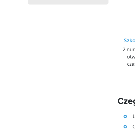
Szko
2 nu
otw
cza
Cze
U
C